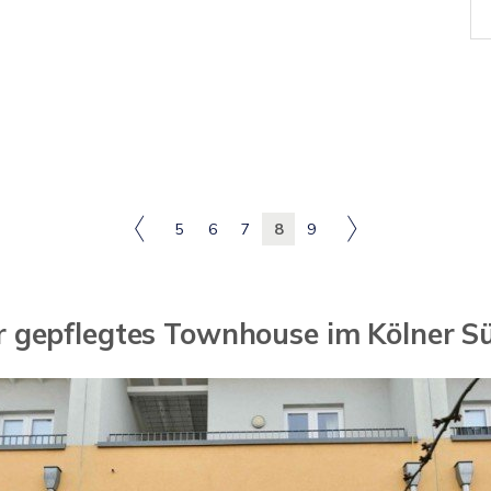
5
6
7
8
9
r gepflegtes Townhouse im Kölner S