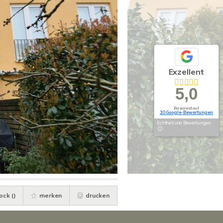
Exzellent
5,0
Basierend auf
10 Google-Bewertungen
Echtheit von Bewertungen
ock (
)
merken
drucken