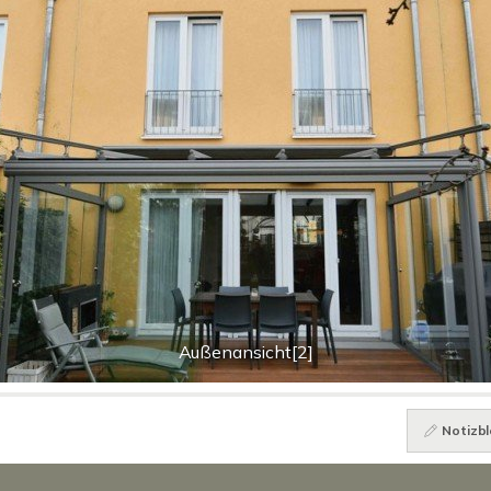
Außenansicht[2]
Notizbl