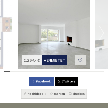
1.254,- €
VERMIETET
Facebook
(Twitter)
Notizblock (
)
merken
drucken