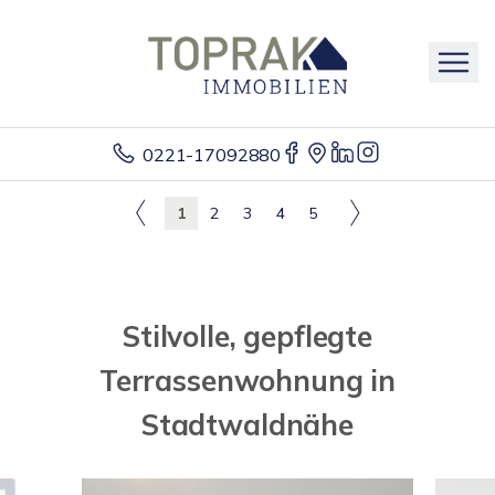
0221-17092880
1
2
3
4
5
Stilvolle, gepflegte
Terrassenwohnung in
Stadtwaldnähe