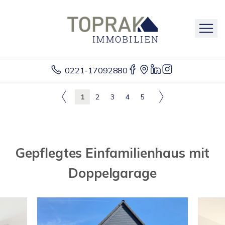
0221-17092880
1
2
3
4
5
Gepflegtes Einfamilienhaus mit
Doppelgarage