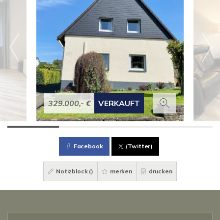
329.000,- €
VERKAUFT
Facebook
(Twitter)
Notizblock (
)
merken
drucken