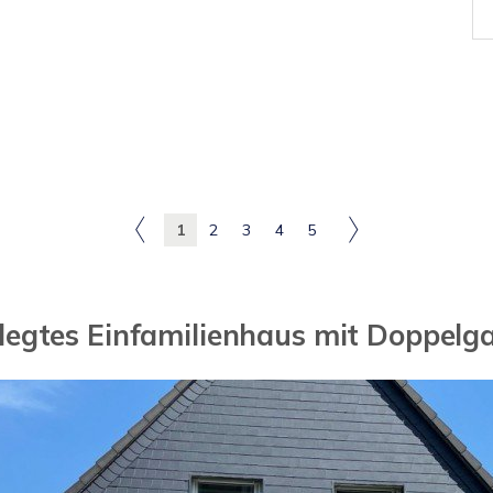
1
2
3
4
5
legtes Einfamilienhaus mit Doppelg