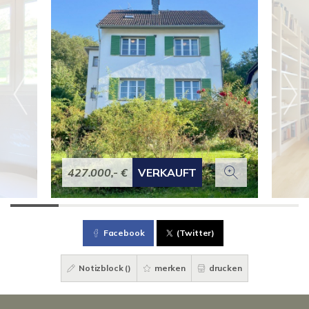
427.000,- €
VERKAUFT
Facebook
(Twitter)
Notizblock (
)
merken
drucken