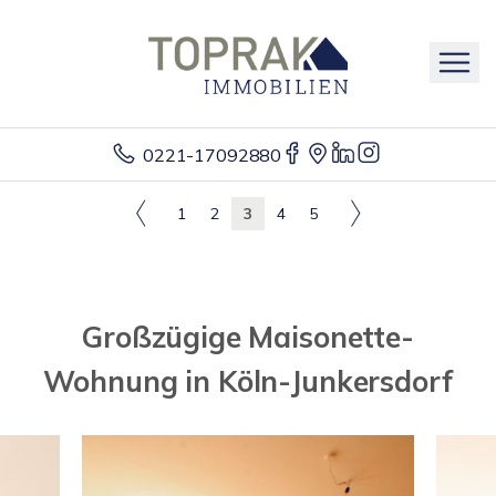
0221-17092880
1
2
3
4
5
Großzügige Maisonette-
Wohnung in Köln-Junkersdorf