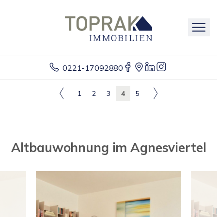
0221-17092880
1
2
3
4
5
Altbauwohnung im Agnesviertel