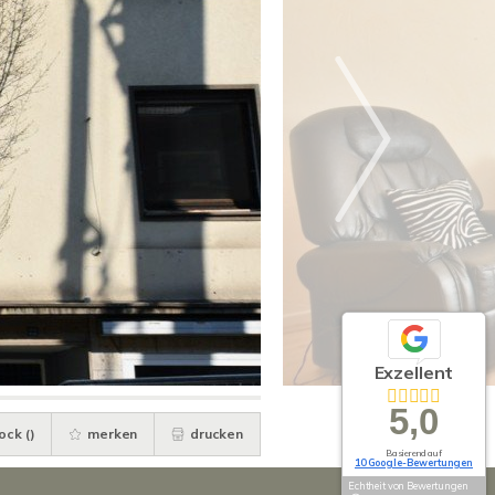
Exzellent
5,0
ock (
)
merken
drucken
Basierend auf
10 Google-Bewertungen
Echtheit von Bewertungen