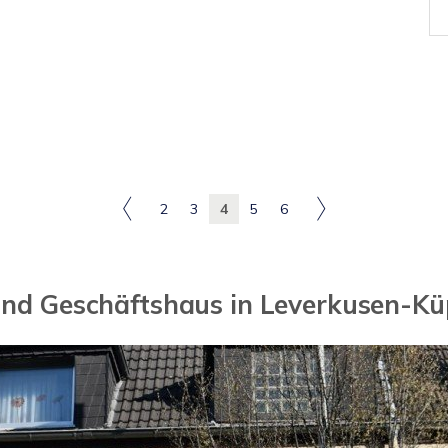
2
3
4
5
6
nd Geschäftshaus in Leverkusen-Kü