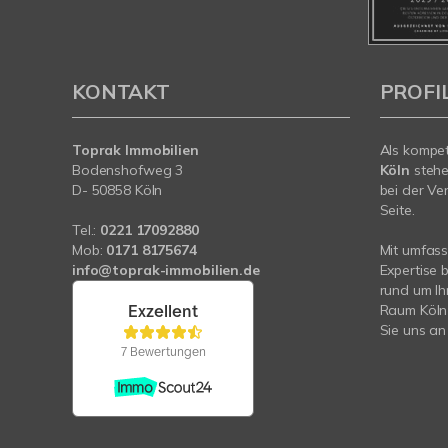
KONTAKT
PROFI
Toprak Immobilien
Als kompe
Bodenshofweg 3
Köln
stehe
D- 50858 Köln
bei der Ve
Seite.
Tel.:
0221 17092880
Mob:
0171 8175674
Mit umfas
info@toprak-immobilien.de
Expertise 
rund um I
Raum Köln
Sie uns an 