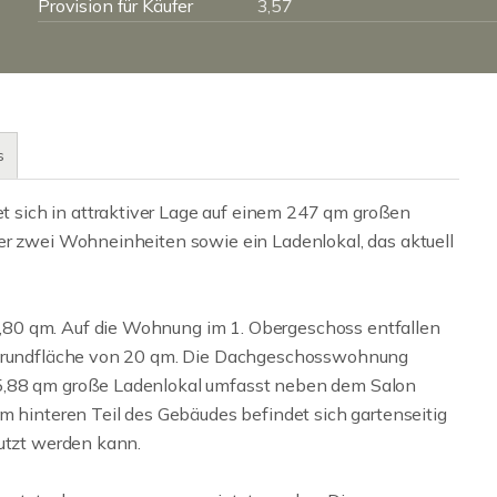
Provision für Käufer
3,57
s
sich in attraktiver Lage auf einem 247 qm großen
er zwei Wohneinheiten sowie ein Ladenlokal, das aktuell
80 qm. Auf die Wohnung im 1. Obergeschoss entfallen
r Grundfläche von 20 qm. Die Dachgeschosswohnung
5,88 qm große Ladenlokal umfasst neben dem Salon
m hinteren Teil des Gebäudes befindet sich gartenseitig
nutzt werden kann.