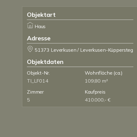
Objektart
Haus
Adresse
51373 Leverkusen / Leverkusen-Küppersteg
Objektdaten
Objekt-Nr.
Wohnfläche
(ca.)
TI_LF014
109,80 m²
Zimmer
Kaufpreis
5
410.000,- €