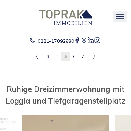
0221-17092880
3
4
5
6
7
Ruhige Dreizimmerwohnung mit
Loggia und Tiefgaragenstellplatz