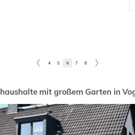
4
5
6
7
8
haushalte mit großem Garten in Vo