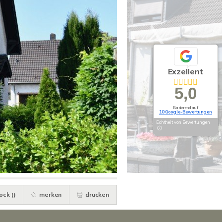
Exzellent
5,0
Basierend auf
10 Google-Bewertungen
Echtheit von Bewertungen
ock (
)
merken
drucken