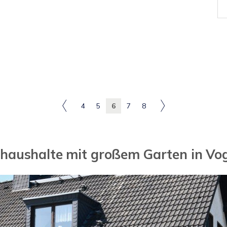
4
5
6
7
8
haushalte mit großem Garten in Vo