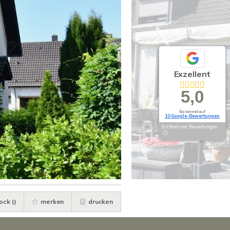
Exzellent
5,0
Basierend auf
10 Google-Bewertungen
Echtheit von Bewertungen
ock (
)
merken
drucken