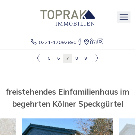
0221-17092880
5
6
7
8
9
freistehendes Einfamilienhaus im
begehrten Kölner Speckgürtel