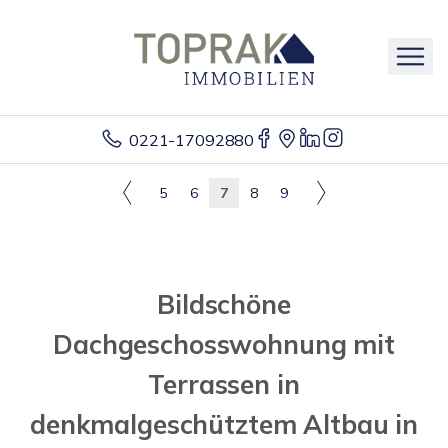
0221-17092880
5
6
7
8
9
Bildschöne
Dachgeschosswohnung mit
Terrassen in
denkmalgeschütztem Altbau in