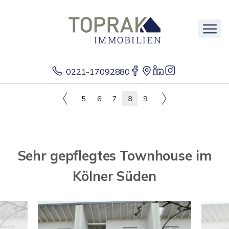
0221-17092880
5
6
7
8
9
Sehr gepflegtes Townhouse im
Kölner Süden