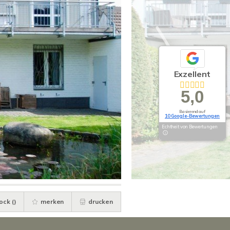
Exzellent
5,0
Basierend auf
10 Google-Bewertungen
Echtheit von Bewertungen
ock (
)
merken
drucken