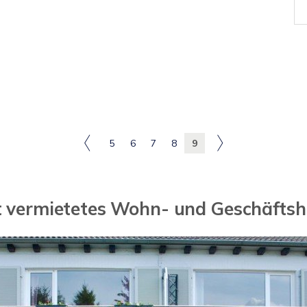
5
6
7
8
9
 vermietetes Wohn- und Geschäfts