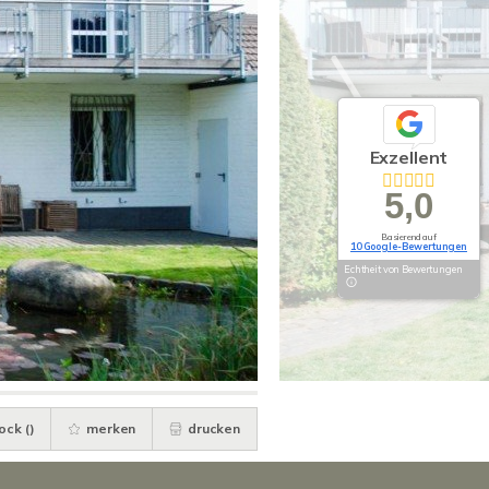
Exzellent
5,0
Basierend auf
10 Google-Bewertungen
Echtheit von Bewertungen
ock (
)
merken
drucken