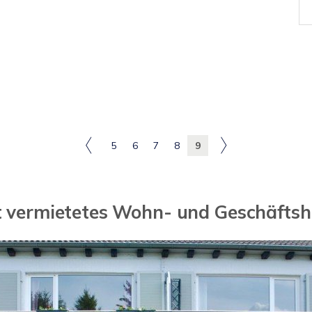
5
6
7
8
9
 vermietetes Wohn- und Geschäfts