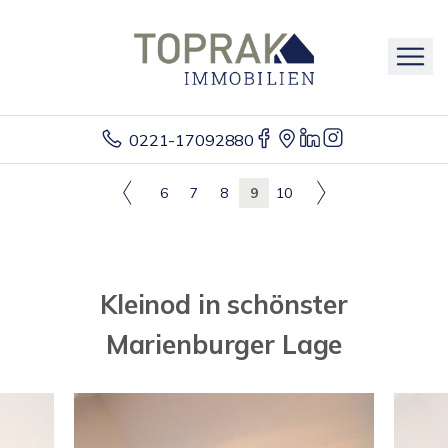
0221-17092880
6
7
8
9
10
Kleinod in schönster
Marienburger Lage