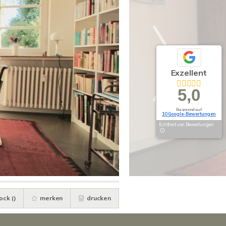
Exzellent
5,0
Basierend auf
10 Google-Bewertungen
Echtheit von Bewertungen
ock (
)
merken
drucken