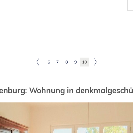
6
7
8
9
10
ienburg: Wohnung in denkmalgesch