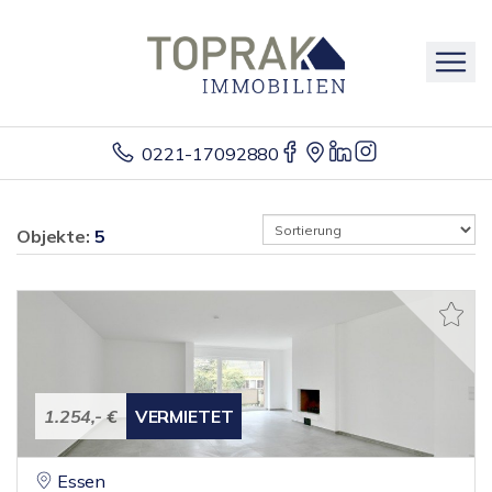
0221-17092880
Objekte:
5
1.254,- €
VERMIETET
Essen