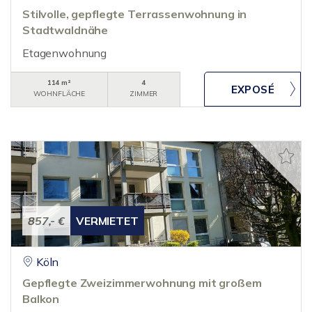
Stilvolle, gepflegte Terrassenwohnung in
Stadtwaldnähe
Etagenwohnung
114 m²
4
WOHNFLÄCHE
ZIMMER
857,- €
VERMIETET
Köln
Gepflegte Zweizimmerwohnung mit großem
Balkon