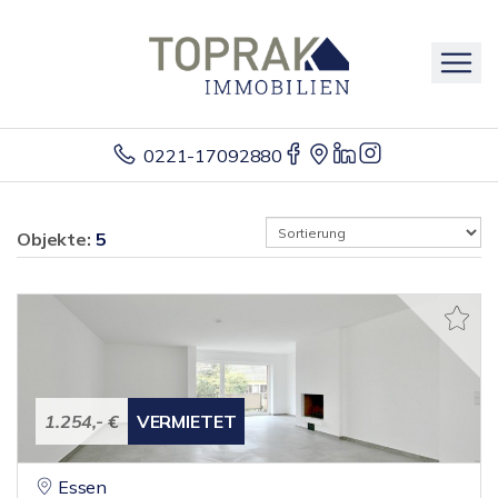
0221-17092880
Objekte:
5
1.254,- €
VERMIETET
Essen