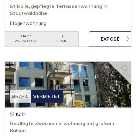
Stilvolle, gepflegte Terrassenwohnung in
Stadtwaldnähe
Etagenwohnung
114 m²
4
WOHNFLÄCHE
ZIMMER
857,- €
VERMIETET
Köln
Gepflegte Zweizimmerwohnung mit großem
Balkon