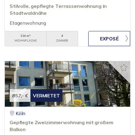
Stilvolle, gepflegte Terrassenwohnung in
Stadtwaldnähe
Etagenwohnung
114 m²
4
WOHNFLÄCHE
ZIMMER
857,- €
VERMIETET
Köln
Gepflegte Zweizimmerwohnung mit großem
Balkon