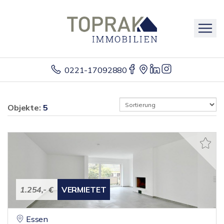
0221-17092880
Objekte:
5
1.254,- €
VERMIETET
Essen