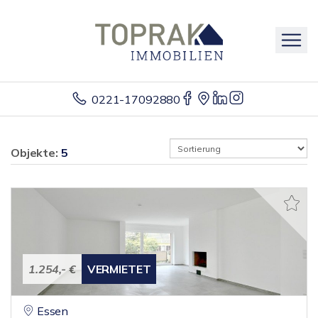
0221-17092880
Objekte:
5
1.254,- €
VERMIETET
Essen