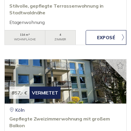
Stilvolle, gepflegte Terrassenwohnung in
Stadtwaldnähe
Etagenwohnung
114 m²
4
WOHNFLÄCHE
ZIMMER
857,- €
VERMIETET
Köln
Gepflegte Zweizimmerwohnung mit großem
Balkon