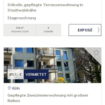
Stilvolle, gepflegte Terrassenwohnung in
Stadtwaldnähe
Etagenwohnung
114 m²
4
WOHNFLÄCHE
ZIMMER
857,- €
VERMIETET
Köln
Gepflegte Zweizimmerwohnung mit großem
Balkon