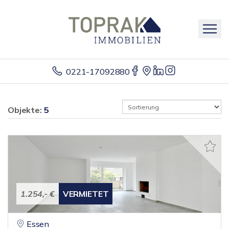
0221-17092880
Objekte:
5
1.254,- €
VERMIETET
Essen