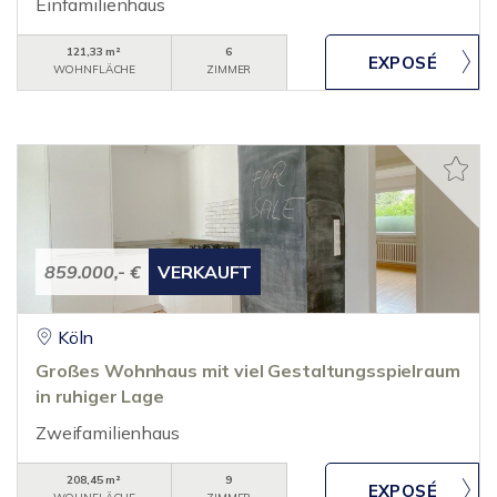
Einfamilienhaus
121,33 m²
6
WOHNFLÄCHE
ZIMMER
859.000,- €
VERKAUFT
Köln
Großes Wohnhaus mit viel Gestaltungsspielraum
in ruhiger Lage
Zweifamilienhaus
208,45 m²
9