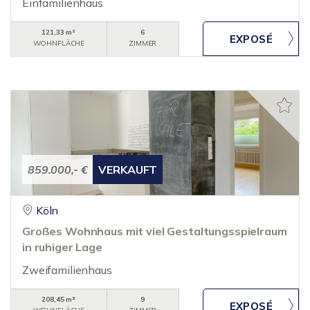
Einfamilienhaus
121,33 m²
6
WOHNFLÄCHE
ZIMMER
859.000,- €
VERKAUFT
Köln
Großes Wohnhaus mit viel Gestaltungsspielraum
in ruhiger Lage
Zweifamilienhaus
208,45 m²
9