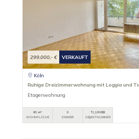
299.000,- €
VERKAUFT
Köln
Ruhige Dreizimmerwohnung mit Loggia und Ti
Etagenwohnung
81 m²
3
TI_US083
WOHNFLÄCHE
ZIMMER
OBJEKTNUMMER