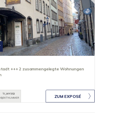
T
ltstadt +++ 2 zusammengelegte Wohnungen
n
TI_WY353
ZUM EXPOSÉ
BJEKTNUMMER