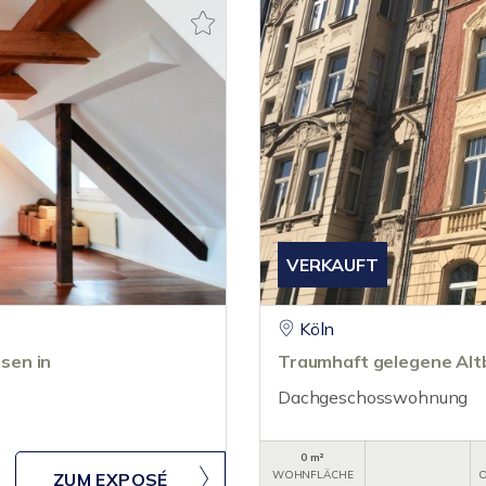
VERKAUFT
Köln
sen in
Traumhaft gelegene Alt
Dachgeschosswohnung
0 m²
WOHNFLÄCHE
O
ZUM EXPOSÉ