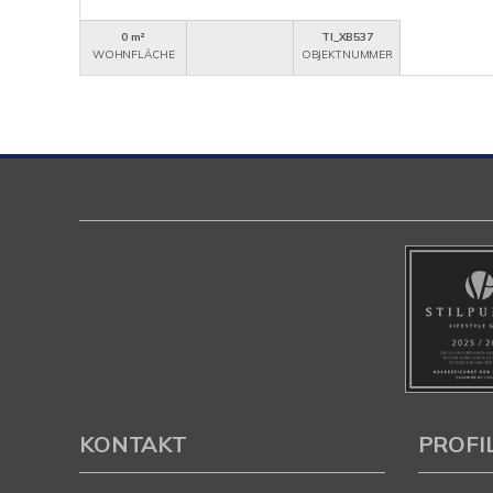
0 m²
TI_XB537
WOHNFLÄCHE
OBJEKTNUMMER
KONTAKT
PROFI