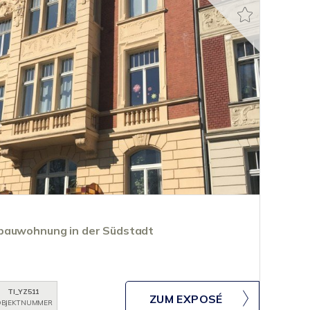
bauwohnung in der Südstadt
TI_YZ511
ZUM EXPOSÉ
BJEKTNUMMER