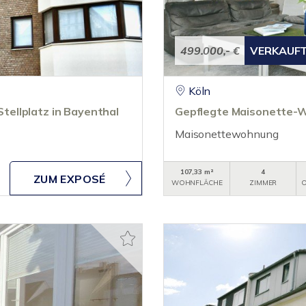
499.000,- €
VERKAUF
Köln
ellplatz in Bayenthal
Gepflegte Maisonette-W
Maisonettewohnung
107,33 m²
4
ZUM EXPOSÉ
WOHNFLÄCHE
ZIMMER
O