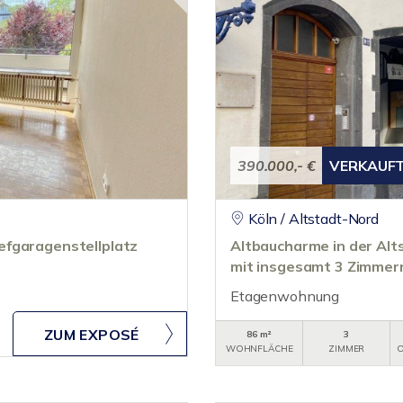
390.000,- €
VERKAUF
Köln / Altstadt-Nord
efgaragenstellplatz
Altbaucharme in der A
mit insgesamt 3 Zimmer
Etagenwohnung
ZUM EXPOSÉ
86 m²
3
WOHNFLÄCHE
ZIMMER
O