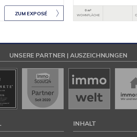
0 m²
ZUM EXPOSÉ
WOHNFLÄCHE
O
UNSERE PARTNER | AUSZEICHNUNGEN
L
INHALT