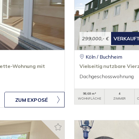
299.000,- €
VERKAUF
Köln / Buchheim
onette-Wohnung mit
Vielseitig nutzbare Vi
Dachgeschosswohnung
98,68 m²
4
WOHNFLÄCHE
ZIMMER
O
ZUM EXPOSÉ