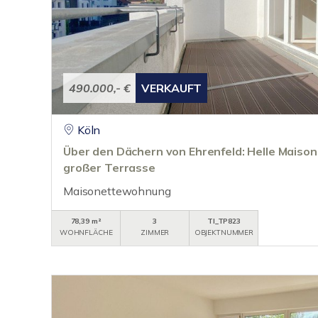
490.000,- €
VERKAUFT
Köln
Über den Dächern von Ehrenfeld: Helle Mais
großer Terrasse
Maisonettewohnung
78,39 m²
3
TI_TP823
WOHNFLÄCHE
ZIMMER
OBJEKTNUMMER