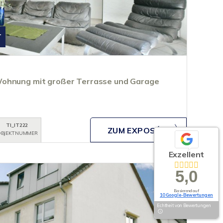
T
ohnung mit großer Terrasse und Garage
TI_IT222
ZUM EXPOSÉ
BJEKTNUMMER
Exzellent
5,0
Basierend auf
10 Google-Bewertungen
Echtheit von Bewertungen