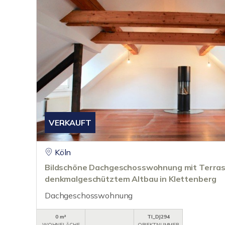
VERKAUFT
Köln
Bildschöne Dachgeschosswohnung mit Terras
denkmalgeschütztem Altbau in Klettenberg
Dachgeschosswohnung
0 m²
TI_DJ294
WOHNFLÄCHE
OBJEKTNUMMER