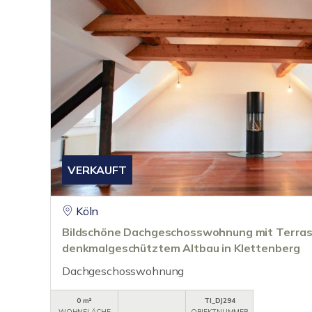
VERKAUFT
Köln
Bildschöne Dachgeschosswohnung mit Terras
denkmalgeschütztem Altbau in Klettenberg
Dachgeschosswohnung
0 m²
TI_DJ294
WOHNFLÄCHE
OBJEKTNUMMER