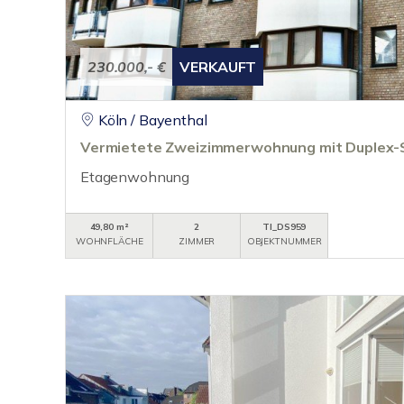
230.000,- €
VERKAUFT
Köln / Bayenthal
Vermietete Zweizimmerwohnung mit Duplex-St
Etagenwohnung
49,80 m²
2
TI_DS959
WOHNFLÄCHE
ZIMMER
OBJEKTNUMMER