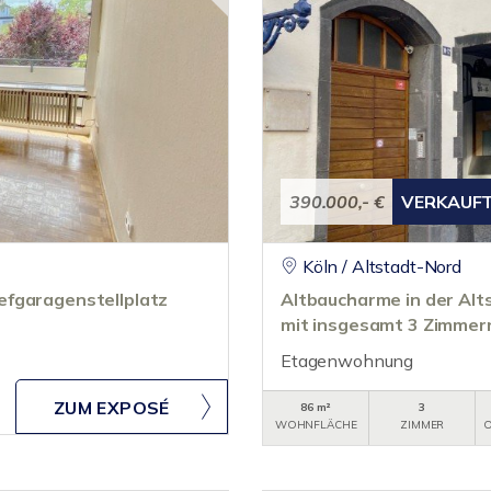
390.000,- €
VERKAUF
Köln / Altstadt-Nord
efgaragenstellplatz
Altbaucharme in der A
mit insgesamt 3 Zimmer
Etagenwohnung
ZUM EXPOSÉ
86 m²
3
WOHNFLÄCHE
ZIMMER
O