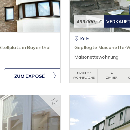
499.000,- €
VERKAUF
Köln
ellplatz in Bayenthal
Gepflegte Maisonette-W
Maisonettewohnung
107,33 m²
4
ZUM EXPOSÉ
WOHNFLÄCHE
ZIMMER
O