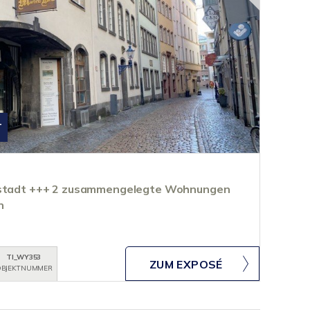
T
ltstadt +++ 2 zusammengelegte Wohnungen
n
TI_WY353
ZUM EXPOSÉ
BJEKTNUMMER