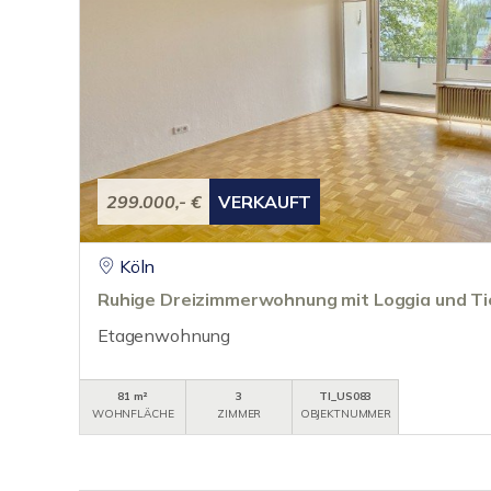
299.000,- €
VERKAUFT
Köln
Ruhige Dreizimmerwohnung mit Loggia und Ti
Etagenwohnung
81 m²
3
TI_US083
WOHNFLÄCHE
ZIMMER
OBJEKTNUMMER