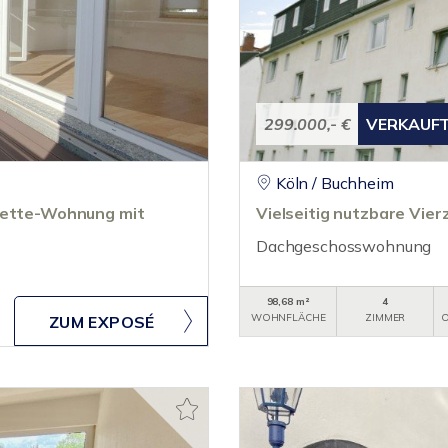
299.000,- €
VERKAUF
Köln / Buchheim
onette-Wohnung mit
Vielseitig nutzbare Vi
Dachgeschosswohnung
98,68 m²
4
WOHNFLÄCHE
ZIMMER
O
ZUM EXPOSÉ