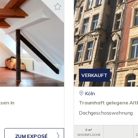
VERKAUFT
Köln
sen in
Traumhaft gelegene Alt
Dachgeschosswohnung
0 m²
WOHNFLÄCHE
O
ZUM EXPOSÉ