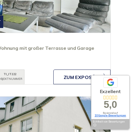
T
ohnung mit großer Terrasse und Garage
TI_IT222
ZUM EXPOSÉ
BJEKTNUMMER
Exzellent
5,0
Basierend auf
10 Google-Bewertungen
Echtheit von Bewertungen