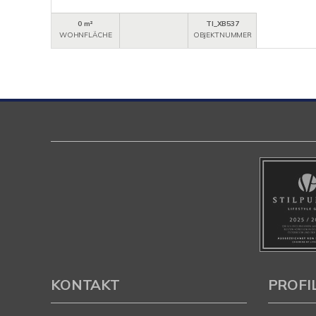
0 m²
TI_XB537
WOHNFLÄCHE
OBJEKTNUMMER
KONTAKT
PROFI