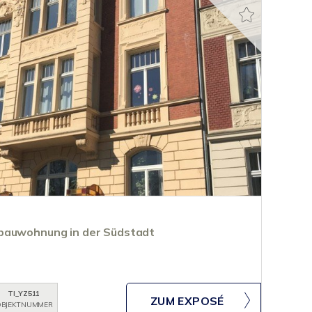
bauwohnung in der Südstadt
TI_YZ511
ZUM EXPOSÉ
BJEKTNUMMER