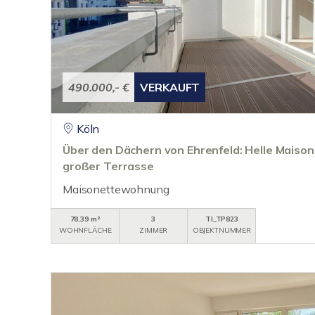
490.000,- €
VERKAUFT
Köln
Über den Dächern von Ehrenfeld: Helle Mais
großer Terrasse
Maisonettewohnung
78,39 m²
3
TI_TP823
WOHNFLÄCHE
ZIMMER
OBJEKTNUMMER