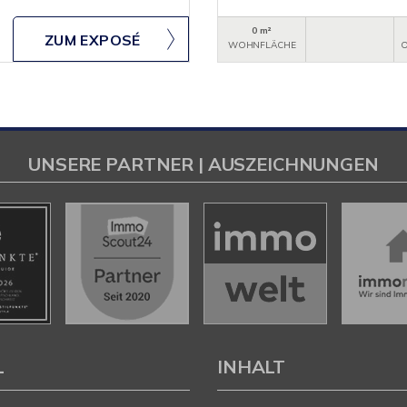
0 m²
ZUM EXPOSÉ
WOHNFLÄCHE
O
UNSERE PARTNER | AUSZEICHNUNGEN
L
INHALT