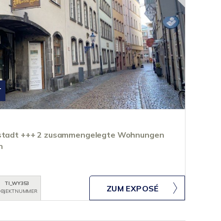
T
ltstadt +++ 2 zusammengelegte Wohnungen
n
TI_WY353
ZUM EXPOSÉ
BJEKTNUMMER