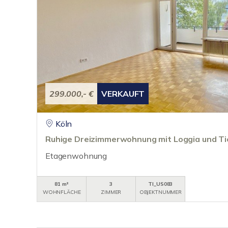
299.000,- €
VERKAUFT
Köln
Ruhige Dreizimmerwohnung mit Loggia und Ti
Etagenwohnung
81 m²
3
TI_US083
WOHNFLÄCHE
ZIMMER
OBJEKTNUMMER