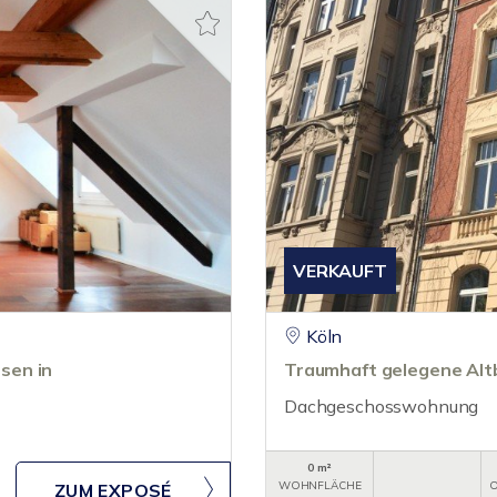
VERKAUFT
Köln
sen in
Traumhaft gelegene Alt
Dachgeschosswohnung
0 m²
WOHNFLÄCHE
O
ZUM EXPOSÉ