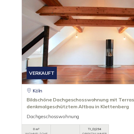
VERKAUFT
Köln
Bildschöne Dachgeschosswohnung mit Terras
denkmalgeschütztem Altbau in Klettenberg
Dachgeschosswohnung
0 m²
TI_DJ294
WOHNFLÄCHE
OBJEKTNUMMER