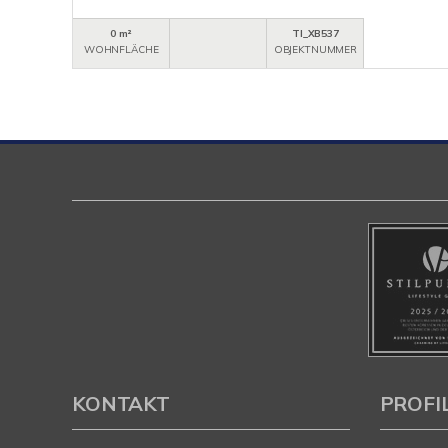
0 m²
TI_XB537
WOHNFLÄCHE
OBJEKTNUMMER
KONTAKT
PROFI