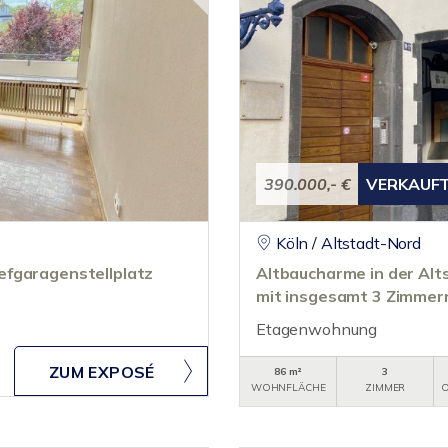
390.000,- €
VERKAUF
Köln / Altstadt-Nord
efgaragenstellplatz
Altbaucharme in der A
mit insgesamt 3 Zimmer
Etagenwohnung
ZUM EXPOSÉ
86 m²
3
WOHNFLÄCHE
ZIMMER
O