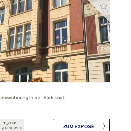
bauwohnung in der Südstadt
TI_YZ511
ZUM EXPOSÉ
BJEKTNUMMER