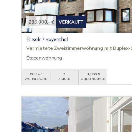
230.000,- €
VERKAUFT
Köln / Bayenthal
Vermietete Zweizimmerwohnung mit Duplex-St
Etagenwohnung
49,80 m²
2
TI_DS959
WOHNFLÄCHE
ZIMMER
OBJEKTNUMMER