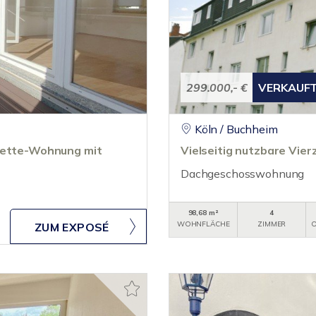
299.000,- €
VERKAUF
Köln / Buchheim
onette-Wohnung mit
Vielseitig nutzbare Vi
Dachgeschosswohnung
98,68 m²
4
WOHNFLÄCHE
ZIMMER
O
ZUM EXPOSÉ