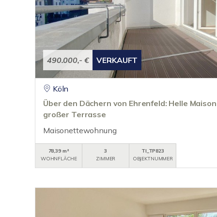
490.000,- €
VERKAUFT
Köln
Über den Dächern von Ehrenfeld: Helle Mais
großer Terrasse
Maisonettewohnung
78,39 m²
3
TI_TP823
WOHNFLÄCHE
ZIMMER
OBJEKTNUMMER