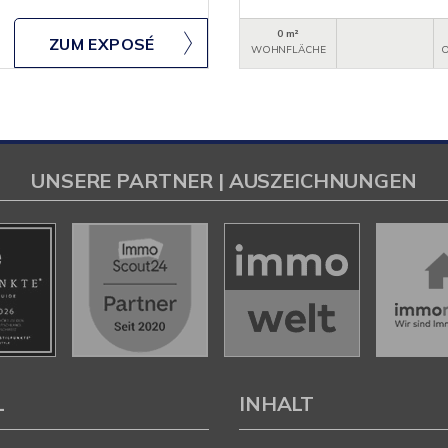
0 m²
ZUM EXPOSÉ
WOHNFLÄCHE
O
UNSERE PARTNER | AUSZEICHNUNGEN
L
INHALT