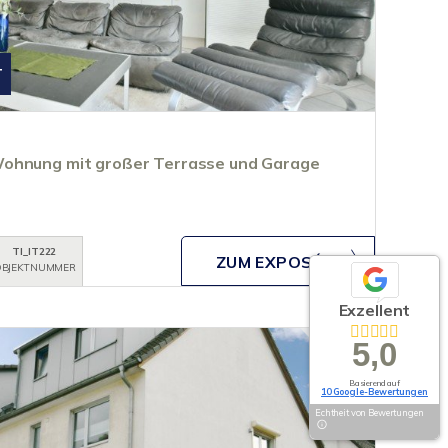
T
ohnung mit großer Terrasse und Garage
TI_IT222
ZUM EXPOSÉ
BJEKTNUMMER
Exzellent
5,0
Basierend auf
10 Google-Bewertungen
Echtheit von Bewertungen