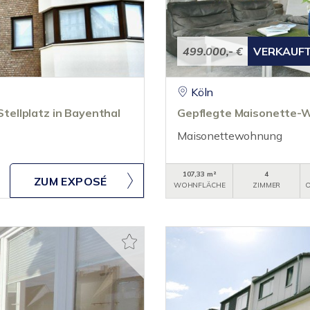
499.000,- €
VERKAUF
Köln
ellplatz in Bayenthal
Gepflegte Maisonette-W
Maisonettewohnung
107,33 m²
4
ZUM EXPOSÉ
WOHNFLÄCHE
ZIMMER
O