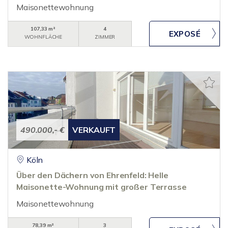
Maisonettewohnung
107,33 m²
4
WOHNFLÄCHE
ZIMMER
490.000,- €
VERKAUFT
Köln
Über den Dächern von Ehrenfeld: Helle
Maisonette-Wohnung mit großer Terrasse
Maisonettewohnung
78,39 m²
3