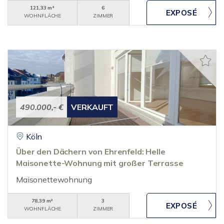
121,33 m²
6
WOHNFLÄCHE
ZIMMER
490.000,- €
VERKAUFT
Köln
Über den Dächern von Ehrenfeld: Helle
Maisonette-Wohnung mit großer Terrasse
Maisonettewohnung
78,39 m²
3
WOHNFLÄCHE
ZIMMER