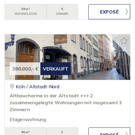
59 m²
6
WOHNFLÄCHE
ZIMMER
390.000,- €
VERKAUFT
Köln / Altstadt-Nord
Altbaucharme in der Altstadt +++ 2
zusammengelegte Wohnungen mit insgesamt 3
Zimmern
Etagenwohnung
86 m²
3