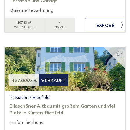
Terrasse und Garage
Maisonettewohnung
107,33 m²
4
WOHNFLÄCHE
ZIMMER
427.000,- €
VERKAUFT
Kürten / Biesfeld
Bildschöner Altbau mit großem Garten und viel
Platz in Kürten-Biesfeld
Einfamilienhaus