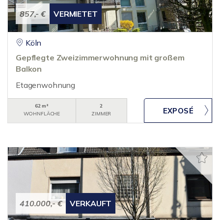
857,- €
VERMIETET
Köln
Gepflegte Zweizimmerwohnung mit großem
Balkon
Etagenwohnung
62 m²
2
WOHNFLÄCHE
ZIMMER
410.000,- €
VERKAUFT