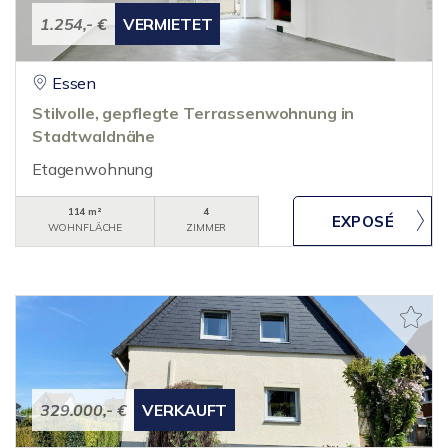
1.254,- €
VERMIETET
Essen
Stilvolle, gepflegte Terrassenwohnung in
Stadtwaldnähe
Etagenwohnung
114 m²
4
WOHNFLÄCHE
ZIMMER
329.000,- €
VERKAUFT