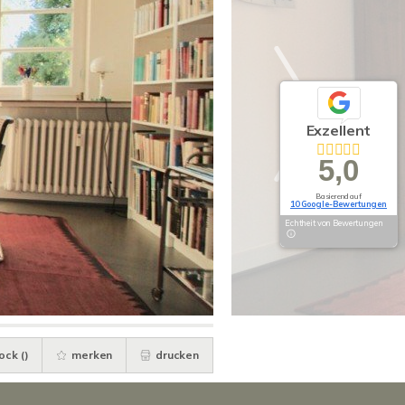
Exzellent
5,0
Basierend auf
10 Google-Bewertungen
Echtheit von Bewertungen
ock (
)
merken
drucken