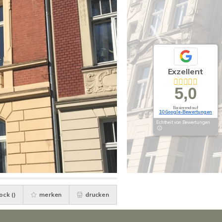
Exzellent
5,0
Basierend auf
10 Google-Bewertungen
Echtheit von Bewertungen
ock (
)
merken
drucken