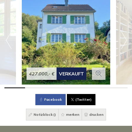
427.000,- €
VERKAUFT
Facebook
(Twitter)
Notizblock (
)
merken
drucken